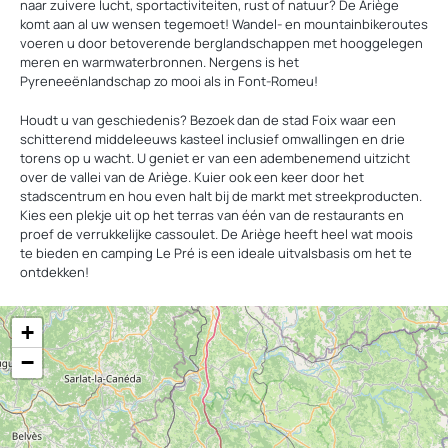
naar zuivere lucht, sportactiviteiten, rust of natuur? De Ariège
komt aan al uw wensen tegemoet! Wandel- en mountainbikeroutes
voeren u door betoverende berglandschappen met hooggelegen
meren en warmwaterbronnen. Nergens is het
Pyreneeënlandschap zo mooi als in Font-Romeu!
Houdt u van geschiedenis? Bezoek dan de stad Foix waar een
schitterend middeleeuws kasteel inclusief omwallingen en drie
torens op u wacht. U geniet er van een adembenemend uitzicht
over de vallei van de Ariège. Kuier ook een keer door het
stadscentrum en hou even halt bij de markt met streekproducten.
Kies een plekje uit op het terras van één van de restaurants en
proef de verrukkelijke cassoulet. De Ariège heeft heel wat moois
te bieden en camping Le Pré is een ideale uitvalsbasis om het te
ontdekken!
+
−