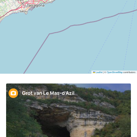
Leaflet
|
©
OpenStreetMap
contributors
Grot van Le Mas-d’Azil