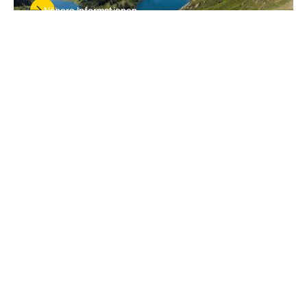
Nähere Informationen
Natur, Entspannung und
Freizeitvergnügen erwarten Sie in
Ax-les-Thermes
Das hübsche Ax-les-Thermes liegt inmitten der Pyrenäen im
Departement Ariège auf 720 m Höhe und hat einen einzigartigen
Naturrahmen zu bieten. Vor den Toren Spaniens und Andorras
bietet es kilometerlange Wege mit unvergleichlichem Blick auf
außergewöhnliche Landschaften. Alle Fans von Wandern und
Natur im Allgemeinen werden restlos begeistert sein! Sie können
die schönen Naturparks aber auch beim Klettern oder
Gleitschirmfliegen erkunden – da ist Nervenkitzel
vorprogrammiert!
Als Gegend voller Traditionen und kulturelle Hochburg ist Ax-les-
Thermes zugleich stark historisch geprägt, von den
vorgeschichtlichen Höhlen bis hin zur Katharerzeit. Und so finden
Sie hier ein vielfältiges kulturelles Erbe – unternehmen Sie eine