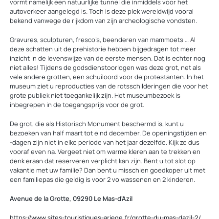
vormt namelijk een natuurlijke tunnel die inmiddels voor het
autoverkeer aangelegd is. Toch is deze plek wereldwijd vooral
bekend vanwege de rijkdom van zijn archeologische vondsten.
Gravures, sculpturen, fresco’s, beenderen van mammoets … Al
deze schatten uit de prehistorie hebben bijgedragen tot meer
inzicht in de levenswijze van de eerste mensen. Dat is echter nog
niet alles! Tijdens de godsdienstoorlogen was deze grot, net als
vele andere grotten, een schuiloord voor de protestanten. In het
museum ziet u reproducties van de rotsschilderingen die voor het
grote publiek niet toegankelijk zijn. Het museumbezoek is
inbegrepen in de toegangsprijs voor de grot.
De grot, die als Historisch Monument beschermd is, kunt u
bezoeken van half maart tot eind december. De openingstijden en
-dagen zijn niet in elke periode van het jaar dezelfde. Kijk ze dus
vooraf even na. Vergeet niet om warme kleren aan te trekken en
denk eraan dat reserveren verplicht kan zijn. Bent u tot slot op
vakantie met uw familie? Dan bent u misschien goedkoper uit met
een familiepas die geldig is voor 2 volwassenen en 2 kinderen.
Avenue de la Grotte, 09290 Le Mas-d'Azil
https://www.sites-touristiques-ariege.fr/grotte-du-mas-dazil-2/