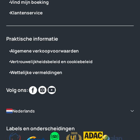
Vind mijn boeking
Klantenservice
Praktische informatie
Algemene verkoopvoorwaarden
Vertrouwelijkheidsbeleid en cookiebeleid
Wettelijke vermeldingen
Vind
Vind
Vind
Volg ons:
ons
ons
ons
op
op
op
Nederlands
Labels en onderscheidingen