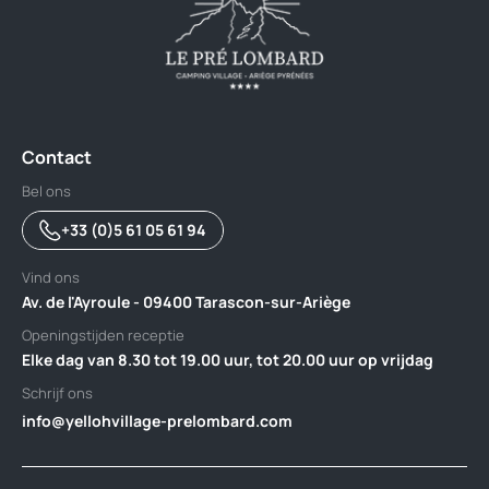
Contact
Bel ons
+33 (0)5 61 05 61 94
Vind ons
Av. de l'Ayroule - 09400 Tarascon-sur-Ariège
Openingstijden receptie
Elke dag van 8.30 tot 19.00 uur, tot 20.00 uur op vrijdag
Schrijf ons
info@yellohvillage-prelombard.com