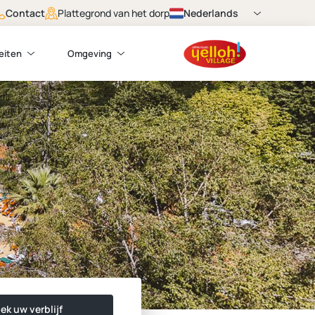
Contact
Nederlands
Plattegrond van het dorp
teiten
Omgeving
ek uw verblijf