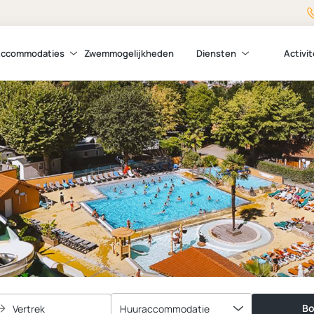
ccommodaties
Zwemmogelijkheden
Diensten
Activi
Bo
Vertrek
Huuraccommodatie