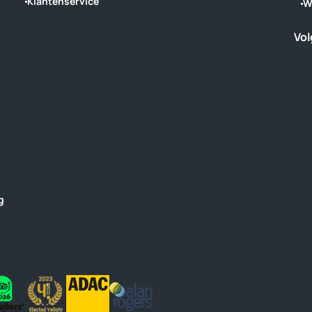
Klantenservice
W
Vol
g