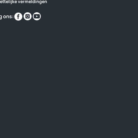
ettelijke vermeldingen
Vind
Vind
Vind
g ons:
ons
ons
ons
op
op
op