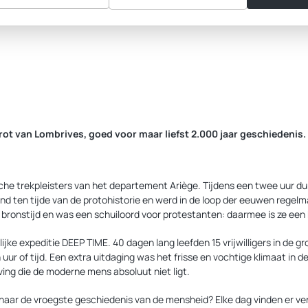
rot van Lombrives, goed voor maar liefst 2.000 jaar geschiedenis.
sche trekpleisters van het departement Ariège. Tijdens een twee uur du
nd ten tijde van de protohistorie en werd in de loop der eeuwen regel
e bronstijd en was een schuiloord voor protestanten: daarmee is ze ee
 expeditie DEEP TIME. 40 dagen lang leefden 15 vrijwilligers in de grot
r of tijd. Een extra uitdaging was het frisse en vochtige klimaat in 
ving die de moderne mens absoluut niet ligt.
naar de vroegste geschiedenis van de mensheid? Elke dag vinden er ver