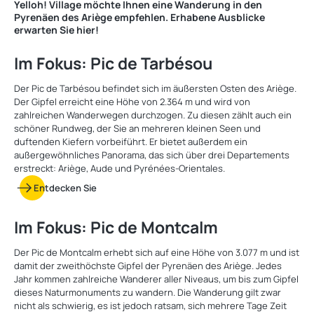
Yelloh! Village möchte Ihnen eine Wanderung in den
Pyrenäen des Ariège empfehlen. Erhabene Ausblicke
erwarten Sie hier!
Im Fokus: Pic de Tarbésou
Der Pic de Tarbésou befindet sich im äußersten Osten des Ariège.
Der Gipfel erreicht eine Höhe von 2.364 m und wird von
zahlreichen Wanderwegen durchzogen. Zu diesen zählt auch ein
schöner Rundweg, der Sie an mehreren kleinen Seen und
duftenden Kiefern vorbeiführt. Er bietet außerdem ein
außergewöhnliches Panorama, das sich über drei Departements
erstreckt: Ariège, Aude und Pyrénées-Orientales.
Entdecken Sie
Im Fokus: Pic de Montcalm
Der Pic de Montcalm erhebt sich auf eine Höhe von 3.077 m und ist
damit der zweithöchste Gipfel der Pyrenäen des Ariège. Jedes
Jahr kommen zahlreiche Wanderer aller Niveaus, um bis zum Gipfel
dieses Naturmonuments zu wandern. Die Wanderung gilt zwar
nicht als schwierig, es ist jedoch ratsam, sich mehrere Tage Zeit