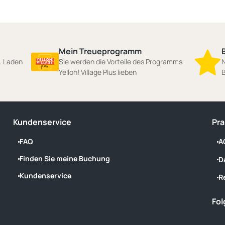
Mein Treueprogramm
n. Laden
Sie werden die Vorteile des Programms
N
Yelloh! Village Plus lieben
B
Kundenservice
Pra
FAQ
A
Finden Sie meine Buchung
D
Kundenservice
R
Fol