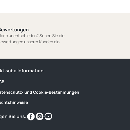
Bewertungen
och unentschieden? Sehen Sie die
ewertungen unserer Kunden ein
ktische Information
GB
atenschutz- und Cookie-Bestimmungen
echtshinweise
Finden
Finden
Finden
gen Sie uns:
Sie
Sie
Sie
uns
uns
uns