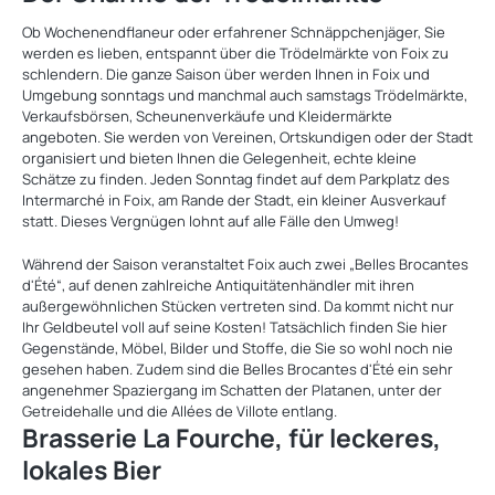
Ob Wochenendflaneur oder erfahrener Schnäppchenjäger, Sie
werden es lieben, entspannt über die Trödelmärkte von Foix zu
schlendern. Die ganze Saison über werden Ihnen in Foix und
Umgebung sonntags und manchmal auch samstags Trödelmärkte,
Verkaufsbörsen, Scheunenverkäufe und Kleidermärkte
angeboten. Sie werden von Vereinen, Ortskundigen oder der Stadt
organisiert und bieten Ihnen die Gelegenheit, echte kleine
Schätze zu finden. Jeden Sonntag findet auf dem Parkplatz des
Intermarché in Foix, am Rande der Stadt, ein kleiner Ausverkauf
statt. Dieses Vergnügen lohnt auf alle Fälle den Umweg!
Während der Saison veranstaltet Foix auch zwei „Belles Brocantes
d'Été“, auf denen zahlreiche Antiquitätenhändler mit ihren
außergewöhnlichen Stücken vertreten sind. Da kommt nicht nur
Ihr Geldbeutel voll auf seine Kosten! Tatsächlich finden Sie hier
Gegenstände, Möbel, Bilder und Stoffe, die Sie so wohl noch nie
gesehen haben. Zudem sind die Belles Brocantes d'Été ein sehr
angenehmer Spaziergang im Schatten der Platanen, unter der
Getreidehalle und die Allées de Villote entlang.
Brasserie La Fourche, für leckeres,
lokales Bier