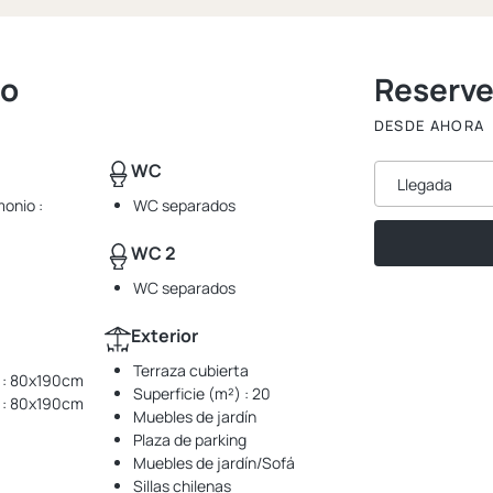
to
Reserv
DESDE AHORA
WC
Llegada
onio :
WC separados
WC 2
WC separados
Exterior
Terraza cubierta
l : 80x190cm
Superficie (m²) : 20
l : 80x190cm
Muebles de jardín
Plaza de parking
Muebles de jardín/Sofá
Sillas chilenas