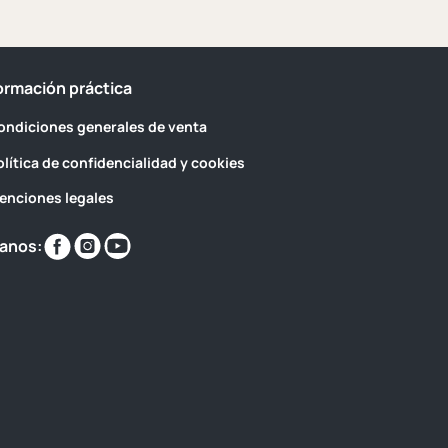
ormación práctica
ondiciones generales de venta
olítica de confidencialidad y cookies
enciones legales
Encuéntranos
Encuéntranos
Encuéntranos
anos:
en
en
en