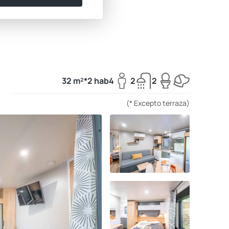
32 m²*
2 hab
4
2
2
(* Excepto terraza)