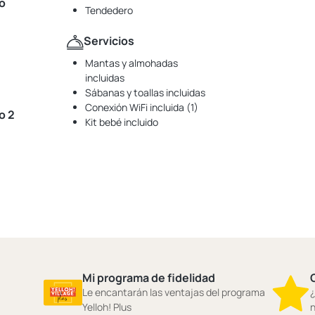
o
Tendedero
Servicios
Mantas y almohadas
incluidas
Sábanas y toallas incluidas
Conexión WiFi incluida (1)
o 2
Kit bebé incluido
Mi programa de fidelidad
Le encantarán las ventajas del programa
¿
Yelloh! Plus
n