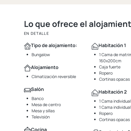
Lo que ofrece el alojamien
EN DETALLE
Tipo de alojamiento:
Habitación 1
Bungalow
1 Cama de matrim
160x200cm
Alojamiento
Caja fuerte
Ropero
Climatización reversible
Cortinas opacas
Salón
Habitación 2
Banco
1 Cama individua
Mesa de centro
1 Cama individua
Mesa y sillas
Ropero
Televisión
Cortinas opacas
Cocina